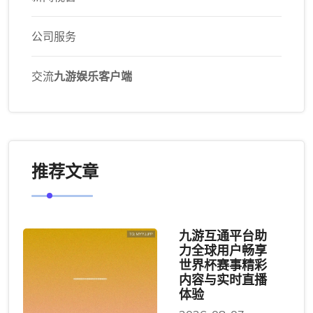
公司服务
交流
九游娱乐客户端
推荐文章
九游互通平台助
力全球用户畅享
世界杯赛事精彩
内容与实时直播
体验