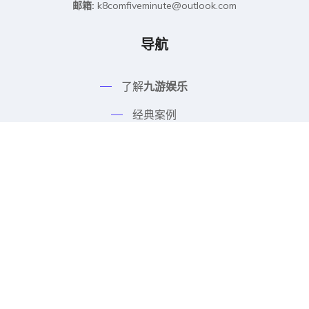
邮箱:
k8comfiveminute@outlook.com
导航
了解
九游娱乐
经典案例
新闻视窗
公司服务
交流
九游娱乐客户端
网站地图
SiteMap
热门推荐