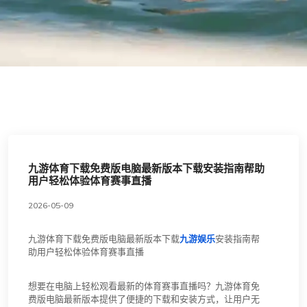
九游体育下载免费版电脑最新版本下载安装指南帮助
用户轻松体验体育赛事直播
2026-05-09
九游体育下载免费版电脑最新版本下载
九游娱乐
安装指南帮
助用户轻松体验体育赛事直播
想要在电脑上轻松观看最新的体育赛事直播吗？九游体育免
费版电脑最新版本提供了便捷的下载和安装方式，让用户无