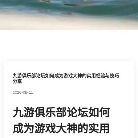
九游俱乐部论坛如何成为游戏大神的实用经验与技巧
分享
2026-05-11
九游俱乐部论坛如何
成为游戏大神的实用