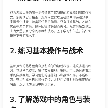
成为游戏大神的第一步是彻底了解所玩的游戏规则和操作方
式。多阅读官方指南、游戏内教程以及社区中的经验分享，
掌握每个技能、装备和任务的作用。只有打好基础，才能在
实战中游刃有余，避免因操作失误而失分。九游俱乐部论坛
上有大量玩家分享的攻略和技巧，善于学习和借鉴，能让你
快速提升游戏水平。
2. 练习基本操作与战术
基础操作的熟练程度直接影响你的游戏表现。建议多进行练
习，熟悉角色技能、操作节奏和战斗策略。可以通过观看高
手的实战视频，学习他们的操作细节和战术布局。不断练
习，逐步形成自己的操作习惯，才能在关键时刻做出正确的
决策，逐步成为游戏中的佼佼者。
3. 了解游戏中的角色与装