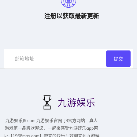
注册以获取最新更新
提交
九游娱乐J9.com·九游娱乐官网_J9官方网站 - 真人
游戏第一品牌欢迎您，一起来感受九游娱乐app网
址【1968mhs.com】带来的快乐！欢迎来到九游娱