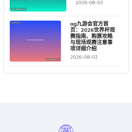
2026-08-03
ag九游会官方首
页：2026世界杯观
赛指南、购票攻略
与现场观赛注意事
项详细介绍
2026-08-02