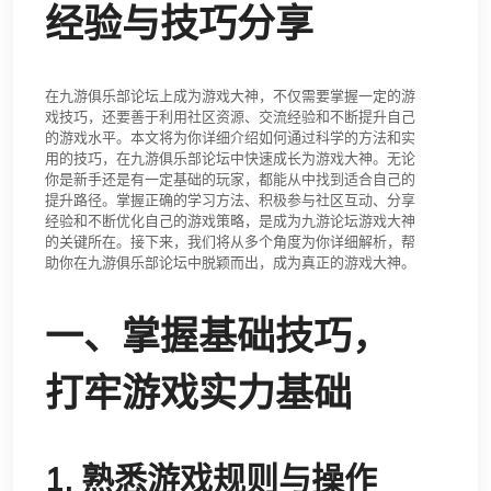
经验与技巧分享
在九游俱乐部论坛上成为游戏大神，不仅需要掌握一定的游
戏技巧，还要善于利用社区资源、交流经验和不断提升自己
的游戏水平。本文将为你详细介绍如何通过科学的方法和实
用的技巧，在九游俱乐部论坛中快速成长为游戏大神。无论
你是新手还是有一定基础的玩家，都能从中找到适合自己的
提升路径。掌握正确的学习方法、积极参与社区互动、分享
经验和不断优化自己的游戏策略，是成为九游论坛游戏大神
的关键所在。接下来，我们将从多个角度为你详细解析，帮
助你在九游俱乐部论坛中脱颖而出，成为真正的游戏大神。
一、掌握基础技巧，
打牢游戏实力基础
1. 熟悉游戏规则与操作