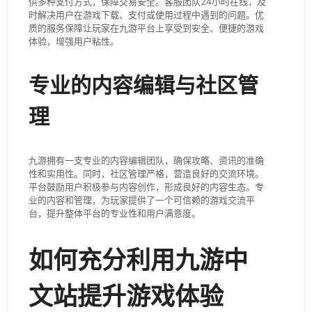
供多种支付方式，保障交易安全。客服团队24小时在线，及
时解决用户在游戏下载、支付或使用过程中遇到的问题。优
质的服务保障让玩家在九游平台上享受到安全、便捷的游戏
体验，增强用户粘性。
专业的内容编辑与社区管
理
九游拥有一支专业的内容编辑团队，确保攻略、资讯的准确
性和实用性。同时，社区管理严格，营造良好的交流环境。
平台鼓励用户积极参与内容创作，形成良好的内容生态。专
业的内容和管理，为玩家提供了一个可信赖的游戏交流平
台，提升整体平台的专业性和用户满意度。
如何充分利用九游中
文站提升游戏体验