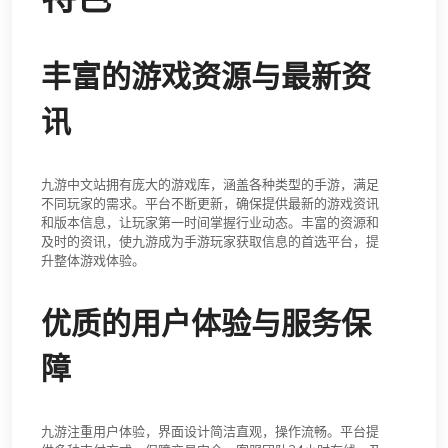
丰富的游戏资源与最新资
讯
九游中文站拥有庞大的游戏库，涵盖各种类型的手游，满足
不同玩家的需求。平台不断更新，确保提供最新的游戏资讯
和版本信息，让玩家第一时间掌握行业动态。丰富的资源和
及时的资讯，使九游成为手游玩家获取信息的首选平台，提
升整体游戏体验。
优质的用户体验与服务保
障
九游注重用户体验，界面设计简洁直观，操作流畅。平台提