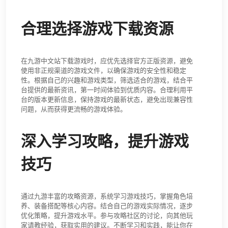
合理选择游戏下载资源
在九游中文站下载游戏时，应优先选择官方正版资源，避免
使用非正规渠道的游戏文件，以确保游戏的安全性和稳定
性。根据自己的兴趣和游戏类型，筛选适合的游戏，结合平
台提供的最新资讯，第一时间体验到优质内容。合理利用平
台的版本更新信息，保持游戏的最新状态，避免出现兼容性
问题，从而获得更流畅的游戏体验。
深入学习攻略，提升游戏
技巧
通过九游丰富的攻略资源，系统学习游戏技巧，掌握角色培
养、装备搭配等核心内容。结合自己的游戏实际情况，逐步
优化策略，提升游戏水平。参与攻略社区的讨论，向其他玩
家请教经验，获取实用的建议。不断学习和实践，能让你在