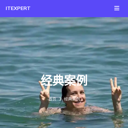
经典案例
首页
经典案例