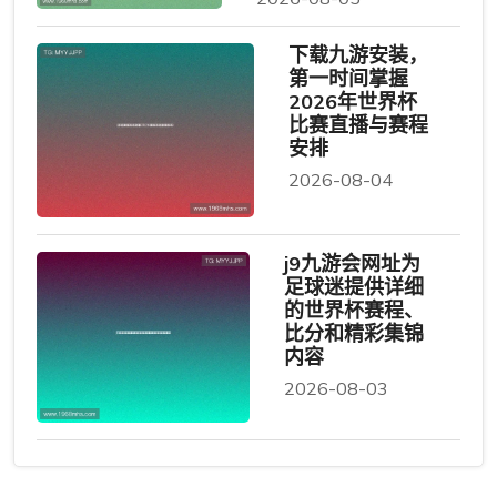
下载九游安装，
第一时间掌握
2026年世界杯
比赛直播与赛程
安排
2026-08-04
j9九游会网址为
足球迷提供详细
的世界杯赛程、
比分和精彩集锦
内容
2026-08-03