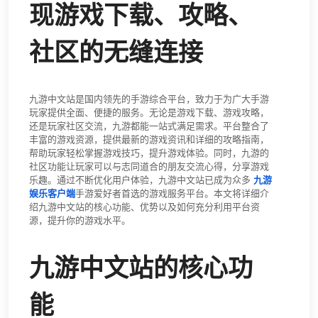
现游戏下载、攻略、
社区的无缝连接
九游中文站是国内领先的手游综合平台，致力于为广大手游
玩家提供全面、便捷的服务。无论是游戏下载、游戏攻略，
还是玩家社区交流，九游都能一站式满足需求。平台整合了
丰富的游戏资源，提供最新的游戏资讯和详细的攻略指南，
帮助玩家轻松掌握游戏技巧，提升游戏体验。同时，九游的
社区功能让玩家可以与志同道合的朋友交流心得，分享游戏
乐趣。通过不断优化用户体验，九游中文站已成为众多
九游
娱乐客户端
手游爱好者首选的游戏服务平台。本文将详细介
绍九游中文站的核心功能、优势以及如何充分利用平台资
源，提升你的游戏水平。
九游中文站的核心功
能