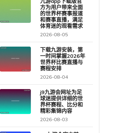
九游app下载版官
方为用户带来全面
的世界杯赛事报道
和赛事直播，满足
体育迷的观看需求
2026-08-05
下载九游安装，第
一时间掌握2026年
世界杯比赛直播与
赛程安排
2026-08-04
j9九游会网址为足
球迷提供详细的世
界杯赛程、比分和
精彩集锦内容
2026-08-03