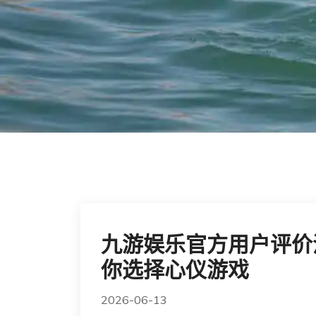
九游娱乐官方用户评价
你选择心仪游戏
2026-06-13