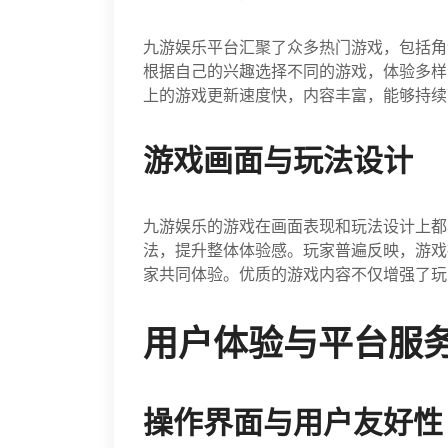
九游娱乐平台汇聚了众多热门游戏，包括角
根据自己的兴趣选择不同的游戏，体验多样
上的游戏更新速度快，内容丰富，能够持续
游戏画面与玩法设计
九游娱乐的游戏在画面表现和玩法设计上都
法，提升整体体验感。玩家普遍反映，游戏
家共同体验。优质的游戏内容不仅增强了玩
用户体验与平台服
操作界面与用户友好性