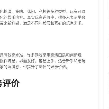
色扮演、策略、休闲、竞技等多种类型。玩家可以
化的娱乐内容。真实玩家评价中，很多人表示平台
带来新鲜感，满足不同年龄层和喜好的玩家需求。
具有较高水准，许多游戏采用高清画质和创新玩
操作流畅，界面友好，容易上手，适合新手和老玩
家的沉浸感，也提升了整体的娱乐价值。
务评价