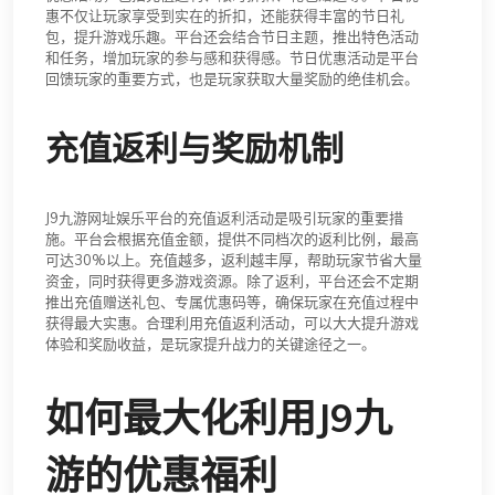
惠不仅让玩家享受到实在的折扣，还能获得丰富的节日礼
包，提升游戏乐趣。平台还会结合节日主题，推出特色活动
和任务，增加玩家的参与感和获得感。节日优惠活动是平台
回馈玩家的重要方式，也是玩家获取大量奖励的绝佳机会。
充值返利与奖励机制
J9九游网址娱乐平台的充值返利活动是吸引玩家的重要措
施。平台会根据充值金额，提供不同档次的返利比例，最高
可达30%以上。充值越多，返利越丰厚，帮助玩家节省大量
资金，同时获得更多游戏资源。除了返利，平台还会不定期
推出充值赠送礼包、专属优惠码等，确保玩家在充值过程中
获得最大实惠。合理利用充值返利活动，可以大大提升游戏
体验和奖励收益，是玩家提升战力的关键途径之一。
如何最大化利用J9九
游的优惠福利