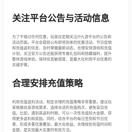
关注平台公告与活动信息
为了不错过任何优惠，玩家应定期关注J9九游平台的公告和
活动页面。平台会提前公布即将到来的优惠活动、节日促销
和充值返利信息，及时掌握最新动态，合理安排游戏和充值
计划。关注官方公告还能获得专属礼包码和隐藏福利，提升
整体游戏体验。保持信息敏感度，是最大化利用平台优惠的
关键步骤。
合理安排充值策略
利用充值返利活动，制定合理的充值策略非常重要。建议玩
家根据自身游戏需求，选择合适的充值档次，避免盲目充
值。比如，遇到高返利时期，可以一次性充值较大金额，获
得更多返利和奖励。同时，结合平台的每日签到和节日优
惠，形成多重优惠叠加，最大化收益。合理规划充值时间和
金额，是实现最大实惠的有效方法。