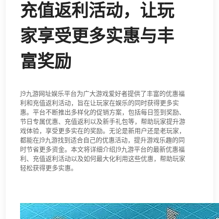
充值返利活动，让玩
家享受更多实惠与丰
富奖励
J9九游网址娱乐平台为广大游戏爱好者提供了丰富的优惠福
利和充值返利活动，旨在让玩家在娱乐的同时获得更多实
惠。平台不断推出多样化的促销方案，包括每日签到奖励、
节日专属优惠、充值返利以及新手礼包等，帮助玩家提升游
戏体验，享受更多实在的奖励。无论是新用户还是老玩家，
都能在J9九游找到适合自己的优惠活动，提升游戏乐趣的同
时节省更多资金。本文将详细介绍J9九游平台的最新优惠福
利、充值返利活动以及如何最大化利用这些优惠，帮助玩家
轻松获得更多实惠。