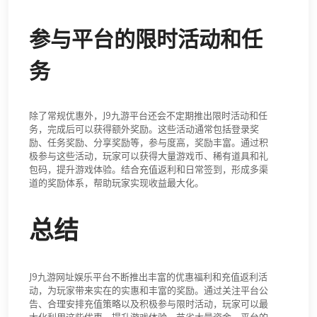
参与平台的限时活动和任
务
除了常规优惠外，J9九游平台还会不定期推出限时活动和任
务，完成后可以获得额外奖励。这些活动通常包括登录奖
励、任务奖励、分享奖励等，参与度高，奖励丰富。通过积
极参与这些活动，玩家可以获得大量游戏币、稀有道具和礼
包码，提升游戏体验。结合充值返利和日常签到，形成多渠
道的奖励体系，帮助玩家实现收益最大化。
总结
J9九游网址娱乐平台不断推出丰富的优惠福利和充值返利活
动，为玩家带来实在的实惠和丰富的奖励。通过关注平台公
告、合理安排充值策略以及积极参与限时活动，玩家可以最