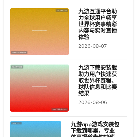
九游互通平台助
力全球用户畅享
世界杯赛事精彩
内容与实时直播
体验
2026-08-07
九游下载安装载
助力用户快速获
取世界杯赛程、
球队信息和比赛
结果
2026-08-06
九游app游戏安装包
下载到哪里，专业